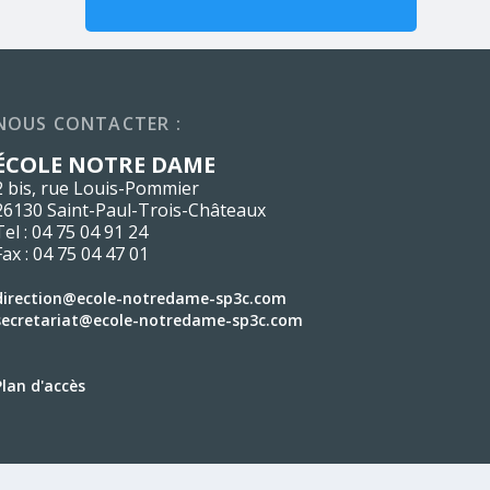
NOUS CONTACTER :
ÉCOLE NOTRE DAME
2 bis, rue Louis-Pommier
26130 Saint-Paul-Trois-Châteaux
Tel : 04 75 04 91 24
Fax : 04 75 04 47 01
direction@ecole-notredame-sp3c.com
secretariat@ecole-notredame-sp3c.com
Plan d'accès