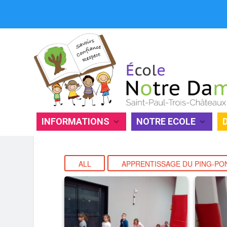
INFORMATIONS
NOTRE ECOLE
APPRENTISSAGE DU PING-PONG P
ALL
APPRENTISSAGE DU PING-PON